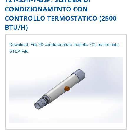
CONDIZIONAMENTO CON
Condizionatori per quadri elettrici Nema 12, 4, 4X
CONTROLLO TERMOSTATICO (2500
BTU/H)
Condizionatori per quadri elettrici A/C, A/C classe 1, div 2 e
A/C ATEX
Download: File 3D condizionatore modello 721 nel formato
STEP-File.
Pistole ad aria fredda
Amplificatori d'aria
Lame d'aria ad aria compressa
Lame d'aria Typhoon per ventilatore
Lame d'aria per asciugatura bottiglie