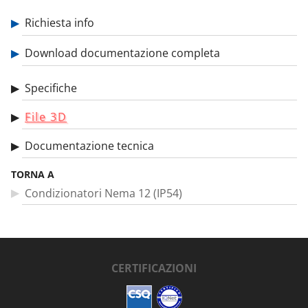
Lame d'aria ionizzanti
Richiesta info
Ugelli d'aria
Download documentazione completa
Ugelli nebulizzatori
Specifiche
File 3D
Raffreddatori personali per vestiti
Documentazione tecnica
Pistole aspiratrici
TORNA A
Condizionatori Nema 12 (IP54)
Aspiratori per liquidi
CERTIFICAZIONI