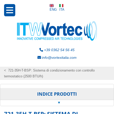
ENG
ITA
+39 0362 54 56 45
info@vortexitalia.com
721-35H-T-BSP: Sistema di condizionamento con controllo
termostatico (2500 BTU/h)
INDICE PRODOTTI
721-35H-T-BSP
:
SISTEMA DI
Tubi raffreddatori