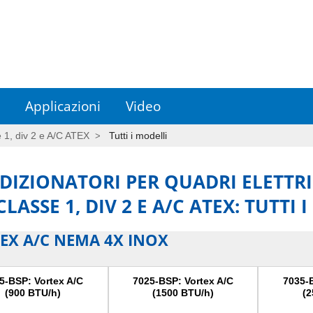
Applicazioni
Video
e 1, div 2 e A/C ATEX
Tutti i modelli
IZIONATORI PER QUADRI ELETTRIC
CLASSE 1, DIV 2 E A/C ATEX: TUTTI 
EX A/C NEMA 4X INOX
5-BSP: Vortex A/C
7025-BSP: Vortex A/C
7035-
(900 BTU/h)
(1500 BTU/h)
(2