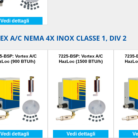
Vedi dettagli
EX A/C NEMA 4X INOX CLASSE 1, DIV 2
5-BSP: Vortex A/C
7225-BSP: Vortex A/C
7235-
zLoc (900 BTU/h)
HazLoc (1500 BTU/h)
HazLo
Vedi dettagli
Vedi dettagli
Ve