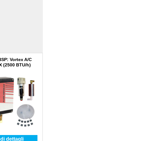
BSP: Vortex A/C
X (2500 BTU/h)
di dettagli